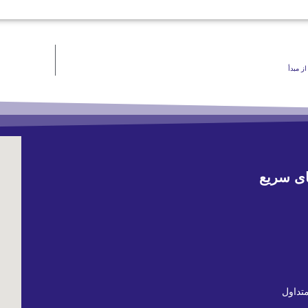
ز مبدأ
ی سریع
تداول