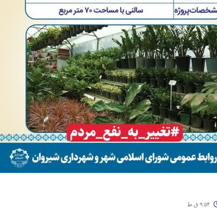
۹:۵۴ ق.ظ