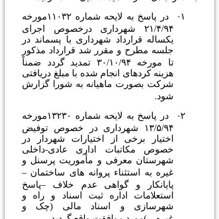
در پاسخ به لایحه شماره ۱۱۰۳۲مورخه
۲۱
۹
/۴/
شهرداری درخصوص اجرای
کساله قرارداد شهرداری با پسماند در
لسه مطرح و مقرر شد قرارداد مذکور
۳۰
۹۴
ا مورخه
/۱۰/
تمدید گردد ضمناً
زینه کردهای انجام شده با مبلغ دریافتی
رکت بصورت ماهیانه به شورا گزارش
ود.
در پاسخ به لایحه شماره ۱۳۲۳۰مورخه
۱۳
۹
/۵/
شهرداری در خصوص توفیض
ختیار برخی از اختیارات شهردار در
صوص مکاتبات اداری عادی-داخلی
هرستان معرفی و مأموریت پرسنل و
–
یره به استثناء پروانه های ساختمان
–
ایانکار و گواهی عدم خلاف
پاسخ
ستعلامات اداره ثبت اسناد و راه و
هرسازی و اسناد مالی (چک و
یره…)مورد موافقت واقع گردید.