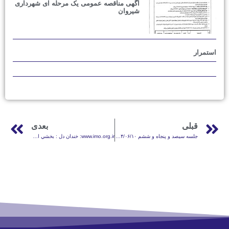
آگهی مناقصه عمومی یک مرحله ای شهرداری
شیروان
بعدی
جلسه سیصد و پنجاه و ششم ۹۴/۰۶/۱۰ شورای اسلامی شهر شیروان
www.imo.org.ir: خندان دل : بخشي از تصدي هاي دولتي به شهرداري ها واگذارمي شود.