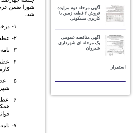
شورا ضمن عرض 
آگهی مرحله دوم مزایده
فروش ۶ قطعه زمین با
شد.
کاربری مسکونی
۱-
درخوا
۲-
آگهی مناقصه عمومی
عطف به نامه شماره ۴
یک مرحله ای شهرداری
شیروان
۳-
نامه 
۴-
استمرار
کارمز
۵-
شهرد
۶-
عطف 
قوان
۷-
نامه شماره ۱۴۶۹۸-۱۵/۶/۹۴ شهردار