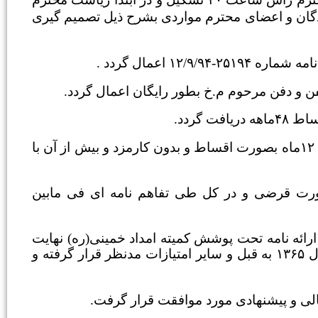
ان و اعضای محترم مواردی بشرح ذیل تصمیم گیری
۱ اعمال گردد .
 گردد.
عطف به درخواست شهروند ع.ز مقرر گردید بدهی نامبرده طی ۱۲ماه بصورت اقساط و بدون کارمزد و بیش از آن با
۷/۸/۹ مقرر گردید قیر بصورت قرضی و در کل طی تفاهم نامه ای فی مابین
ه نامه تحت پوشش کمیته امداد خمینی(ره) نهایت
همکاری و با رعایت الگوی ساخت اعمال و تعریض و قانون سال ۱۳۶۵ به قبل و سایر امتیازات مدنظر قرار گرفته و