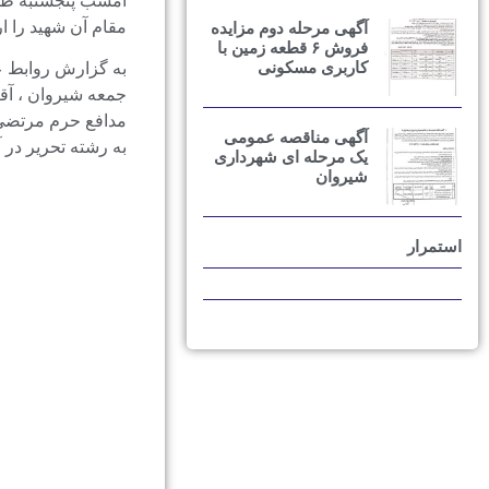
امشب پنجشنبه طی 
مقام آن شهید را ار
آگهی مرحله دوم مزایده
فروش ۶ قطعه زمین با
کاربری مسکونی
به گزارش روابط ع
جمعه شیروان ، آقا
مدافع حرم مرتضی 
آگهی مناقصه عمومی
به رشته تحریر در 
یک مرحله ای شهرداری
شیروان
استمرار