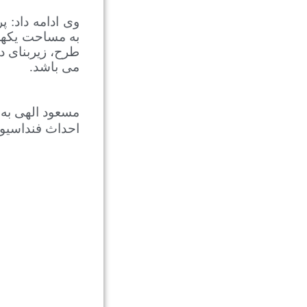
وی ادامه داد: پ
به مساحت یکهزا
طرح، زیربنای د
می باشد.
احداث فنداسیون