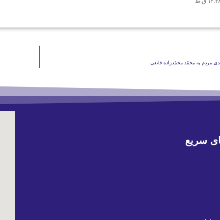
۱۲:۴ ق.ظ
ی سریع