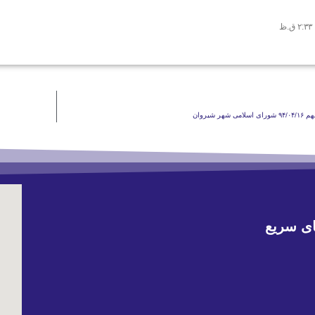
۲:۳۳ ق.ظ
 شیروان
ی سریع