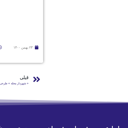
۲۳ بهمن ۱۴۰۰
قبلی
« شهردار محله » طرحی