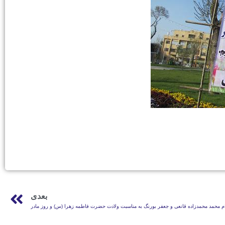
بعدی
ام محمد محمدزاده قانعی و جعفر بورنگ به مناسبت ولادت حضرت فاطمه زهرا (س) و روز مادر