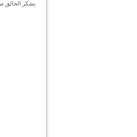
یشکر الخالق صو