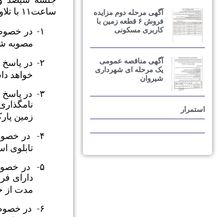
ساعت۱۱ با تلاوت الله مجید آغاز گردید و پس از بحث و تبادل نظر تصمیمات ذیل اتخاذ گردید.
آگهی مرحله دوم مزایده
فروش ۶ قطعه زمین با
۱-
کاربری مسکونی
مصوبه شو
۲-
آگهی مناقصه عمومی
در پاسخ 
یک مرحله ای شهرداری
خواهد داش
شیروان
۳-
نامگذاری
استمرار
زمین پارک
۴-
در خصوص
تابلوی ا
۵-
در خصوص
مدت از ح
۶-