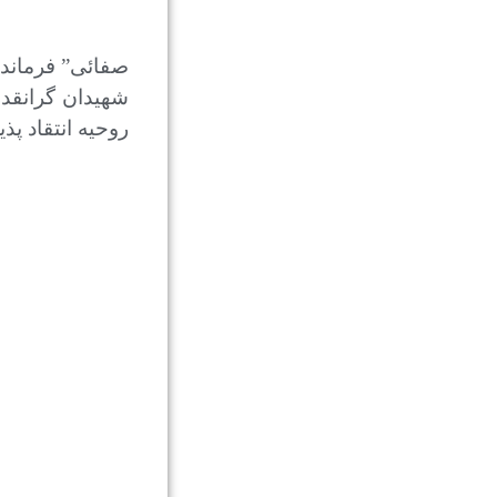
صفائی” فرماندا
شهیدان گرانقدر
روحیه انتقاد پ