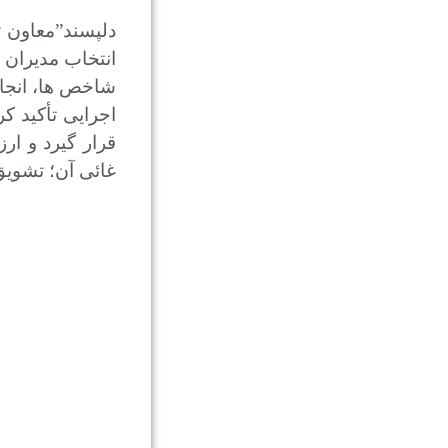
دلپسند”معاون ت
انتخاب مدیران 
شاخص ها، انجام
اجرایی تأکید ک
قرار گیرد و ار
غائی آن؛ تشویق