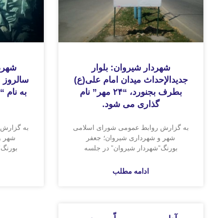
شهردار شیروان: بلوار
جدیدالإحداث میدان امام علی(ع)
سالروز 
بطرف بجنورد، “۲۴ مهر” نام
به نام 
گذاری می شود.
به گزارش روابط عمومی شورای اسلامی
به گزارش 
شهر و شهرداری شیروان؛ جعفر
شهر و
بورنگ”شهردار شیروان” در جلسه
بورنگ”
ادامه مطلب